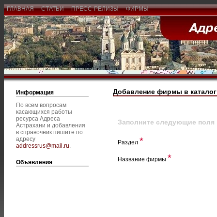
ГЛАВНАЯ
СТАТЬИ
ПРЕСС-РЕЛИЗЫ
ФИРМЫ
Добавление фирмы в каталог
Информация
По всем вопросам
касающихся работы
ресурса Адреса
Заполните следующие поля
Астрахани и добавления
в справочник пишите по
адресу
*
Раздел
addressrus@mail.ru
.
*
Название фирмы
Объявления