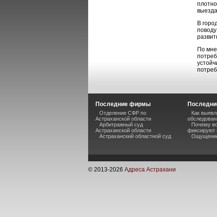
плотно
выезда
В горо
поводу
развит
По мне
потреб
устойч
потреб
Последние фирмы
Последни
Отделение СФР по
Как выявл
Астраханской области
обследован
Арбитражный суд
Почему во
Астраханской области
фиксируют 
Астраханский областной суд
Ощущение
© 2013-
2026
Адреса Астрахани