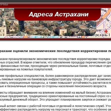
ИРМЫ
рахани оценили экономические последствия корректировки 
ахани проанализировали экономические последствия корректировки порядка 
ных отраслей. В мэрии отметили, что обновление процедур перечисления сре
а финансовые потоки, проходящие через региональные банки, почтовые отде
ированные на пожилых покупателей.
нке профильных специалистов, более равномерное распределение дат зачи
ь пиковые нагрузки на банковскую инфраструктуру города. Это дает возможн
овать операционные процессы, а также повышает устойчивость расчетов в 
ые и безналичные операции со стороны населения пенсионного возраста.
исты обращают внимание на влияние изменений на малый бизнес Астрахани.
исные предприятия, традиционно ориентированные на постоянный спрос со 
азуемый денежный оборот. Это упрощает планирование закупок и снижает р
ный аспект связан с работой почтовых отделений и логистических служб. У
эффективно распределять нагрузку на персонал и транспорт, что особенно а