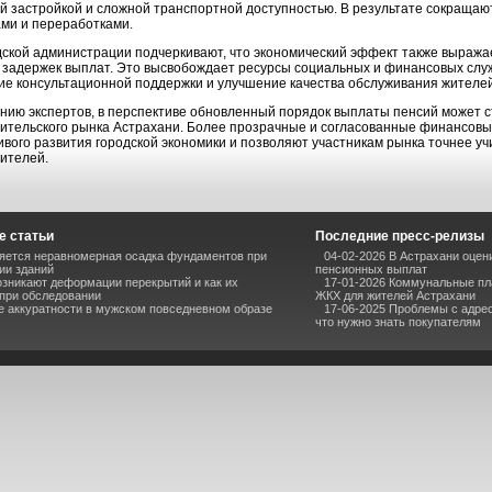
й застройкой и сложной транспортной доступностью. В результате сокращаю
ми и переработками.
дской администрации подчеркивают, что экономический эффект также выража
 задержек выплат. Это высвобождает ресурсы социальных и финансовых служ
ие консультационной поддержки и улучшение качества обслуживания жителей
нию экспертов, в перспективе обновленный порядок выплаты пенсий может с
ительского рынка Астрахани. Более прозрачные и согласованные финансовы
ивого развития городской экономики и позволяют участникам рынка точнее у
ителей.
е статьи
Последние пресс-релизы
яется неравномерная осадка фундаментов при
04-02-2026 В Астрахани оцен
ии зданий
пенсионных выплат
зникают деформации перекрытий и как их
17-01-2026 Коммунальные пла
при обследовании
ЖКХ для жителей Астрахани
 аккуратности в мужском повседневном образе
17-06-2025 Проблемы с адрес
что нужно знать покупателям