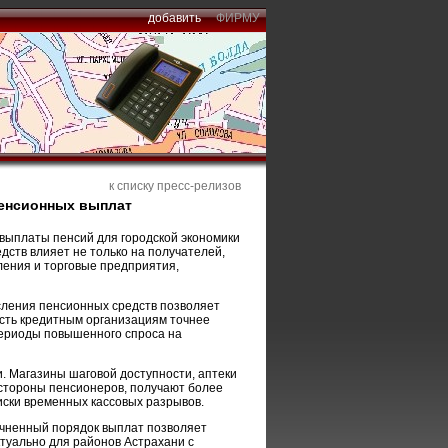
добавить
ФИРМУ
к списку пресс-релизов
пенсионных выплат
выплаты пенсий для городской экономики
дств влияет не только на получателей,
ления и торговые предприятия,
сления пенсионных средств позволяет
ость кредитным организациям точнее
периоды повышенного спроса на
 Магазины шаговой доступности, аптеки
стороны пенсионеров, получают более
иски временных кассовых разрывов.
точненный порядок выплат позволяет
ктуально для районов Астрахани с