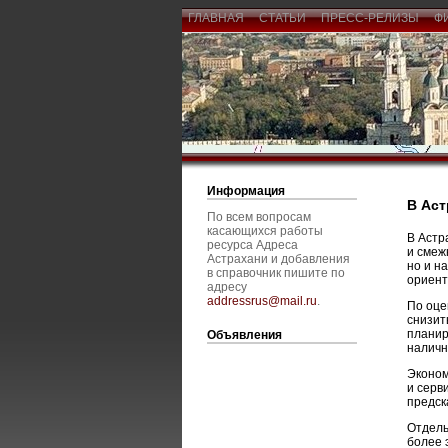
ГЛАВНАЯ
СТАТЬИ
ПРЕСС-РЕЛИЗЫ
Ф
Информация
В Аст
По всем вопросам
касающихся работы
В Астр
ресурса Адреса
и смеж
Астрахани и добавления
но и н
в справочник пишите по
ориент
адресу
addressrus@mail.ru
.
По оце
снизит
планир
Объявления
наличн
Эконом
и серв
предск
Отдель
более 