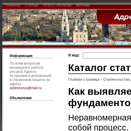
ГЛАВНАЯ
СТАТЬИ
ПРЕСС-РЕЛИЗЫ
ФИРМЫ
Я ищу:
Информация
По всем вопросам
Каталог ста
касающихся работы
ресурса Адреса
Астрахани и добавления
Главная страница
Строительство
в справочник пишите по
адресу
Как выявляе
addressrus@mail.ru
.
Объявления
фундаменто
Неравномерная
собой процесс,