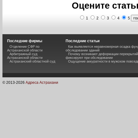
Оцените стать
1
2
3
4
5
Последние фирмы
Последние статьи
Отделение СФР по
Как выявляется неравномерная осадка фун
Астраханской области
обследовании зданий
Арбитражный суд
Почему возникают деформации перекрытий 
Астраханской области
фиксируют при обследовании
Астраханский областной суд
Ощущение аккуратности в мужском повсед
© 2013-
2026
Адреса Астрахани