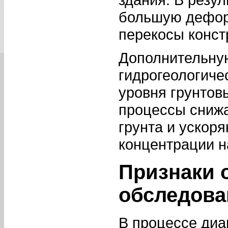
большую деформ
перекосы конст
Дополнительну
гидрогеологиче
уровня грунтов
процессы снижа
грунта и ускоря
концентрации н
Признаки 
обследова
В процессе диа