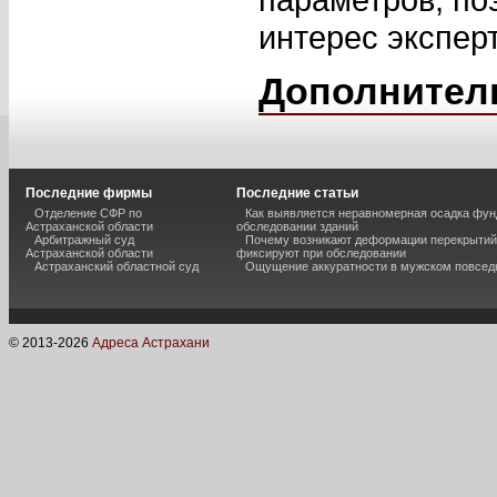
интерес эксперт
Дополнител
Последние фирмы
Последние статьи
Отделение СФР по
Как выявляется неравномерная осадка фун
Астраханской области
обследовании зданий
Арбитражный суд
Почему возникают деформации перекрытий 
Астраханской области
фиксируют при обследовании
Астраханский областной суд
Ощущение аккуратности в мужском повсед
© 2013-
2026
Адреса Астрахани