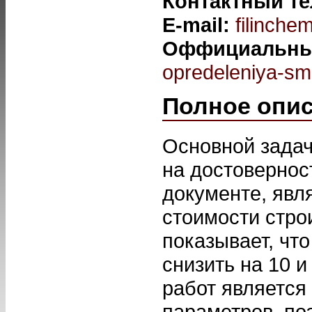
Контактный т
E-mail:
filinche
Оффициальны
opredeleniya-sme
Полное опи
Основной задач
на достовернос
документе, явл
стоимости стро
показывает, чт
снизить на 10 
работ является
параметров, поэ