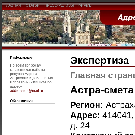
ГЛАВНАЯ
СТАТЬИ
ПРЕСС-РЕЛИЗЫ
ФИРМЫ
Экспертиза
Информация
По всем вопросам
касающихся работы
Главная стран
ресурса Адреса
Астрахани и добавления
в справочник пишите по
Астра-смета
адресу
addressrus@mail.ru
.
Объявления
Регион:
Астрах
Адрес:
414041,
д. 24