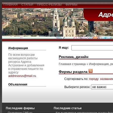
ГЛАВНАЯ
СТАТЬИ
ПРЕСС-РЕЛИЗЫ
ФИРМЫ
Я ищу:
Информация
По всем вопросам
Реклама, дизайн
касающихся работы
ресурса Адреса
Главная страница
Информация, р
Астрахани и добавления
в справочник пишите по
Фирмы раздела
адресу
addressrus@mail.ru
.
Сортировать по:
городу
названи
Объявления
Выберите регион:
Последние фирмы
Последние статьи
Отделение СФР по
Как выявляется неравномерная осадка фун