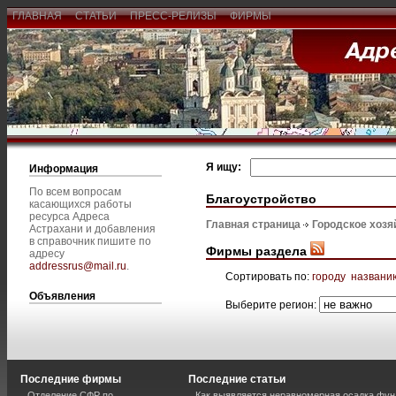
ГЛАВНАЯ
СТАТЬИ
ПРЕСС-РЕЛИЗЫ
ФИРМЫ
Я ищу:
Информация
По всем вопросам
Благоустройство
касающихся работы
ресурса Адреса
Главная страница
Городское хозя
Астрахани и добавления
в справочник пишите по
Фирмы раздела
адресу
addressrus@mail.ru
.
Сортировать по:
городу
названи
Объявления
Выберите регион:
Последние фирмы
Последние статьи
Отделение СФР по
Как выявляется неравномерная осадка фун