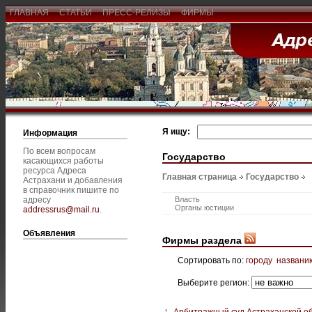
ГЛАВНАЯ
СТАТЬИ
ПРЕСС-РЕЛИЗЫ
ФИРМЫ
Я ищу:
Информация
По всем вопросам
Государство
касающихся работы
ресурса Адреса
Главная страница
Государство
Астрахани и добавления
в справочник пишите по
адресу
Власть
Органы юстиции
addressrus@mail.ru
.
Объявления
Фирмы раздела
Сортировать по:
городу
названи
Выберите регион:
Арбитражный суд Астраханской о
1.