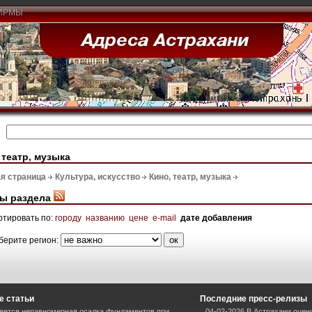
ИРМЫ
 театр, музыка
я страница
Культура, искусство
Кино, театр, музыка
ы раздела
ртировать по:
городу
названию
цене
e-mail
дате добавления
берите регион:
е статьи
Последние пресс-релизы
яется неравномерная осадка фундаментов при
04-02-2026 В Астрахани оцен