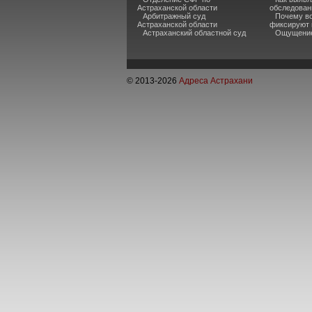
Астраханской области
обследован
Арбитражный суд
Почему во
Астраханской области
фиксируют 
Астраханский областной суд
Ощущение
© 2013-
2026
Адреса Астрахани