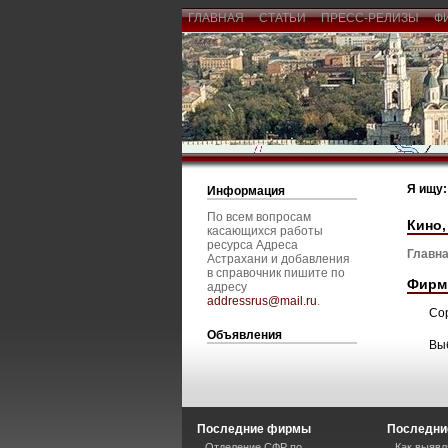
ГЛАВНАЯ
СТАТЬИ
ПРЕСС-РЕЛИЗЫ
Ф
Я ищу:
Информация
По всем вопросам
Кино,
касающихся работы
ресурса Адреса
Главна
Астрахани и добавления
в справочник пишите по
Фирм
адресу
addressrus@mail.ru
.
Со
Объявления
Вы
Последние фирмы
Последни
Отделение СФР по
Как выявл