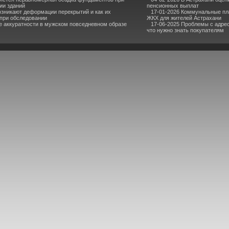
ии зданий
пенсионных выплат
зникают деформации перекрытий и как их
17-01-2026 Коммунальные пла
при обследовании
ЖКХ для жителей Астрахани
 аккуратности в мужском повседневном образе
17-06-2025 Проблемы с адрес
что нужно знать покупателям